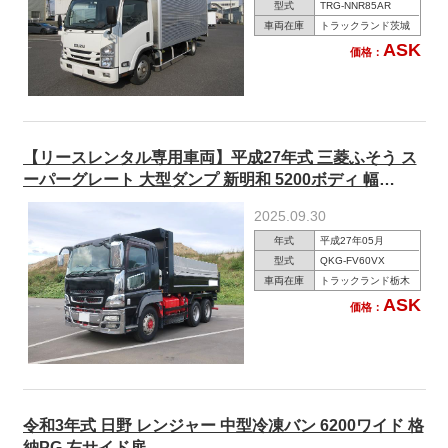
型式
TRG-NNR85AR
車両在庫
トラックランド茨城
ASK
価格：
【リースレンタル専用車両】平成27年式 三菱ふそう ス
ーパーグレート 大型ダンプ 新明和 5200ボディ 幅
230cm 2デフ 380馬力 ★楽のりパック施工済み！★
2025.09.30
年式
平成27年05月
型式
QKG-FV60VX
車両在庫
トラックランド栃木
ASK
価格：
令和3年式 日野 レンジャー 中型冷凍バン 6200ワイド 格
納PG 左サイド扉