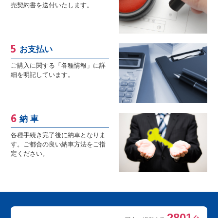
売契約書を送付いたします。
お支払い
ご購入に関する「各種情報」に詳
細を明記しています。
納 車
各種手続き完了後に納車となりま
す。ご都合の良い納車方法をご指
定ください。
2801