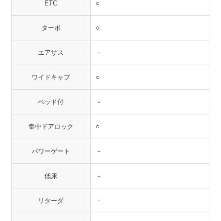
ETC
○
ターボ
○
エアサス
－
ワイドキャブ
○
ベッド付
－
集中ドアロック
○
パワーゲート
－
低床
－
リターダ
－