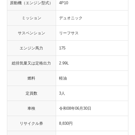
原動機（エンジン型式）
4P10
ミッション
デュオニック
サスペンション
リーフサス
エンジン馬力
175
総排気量又は定格出力
2.99L
燃料
軽油
定員数
3人
車検
令和08年06月30日
リサイクル券
8,830円