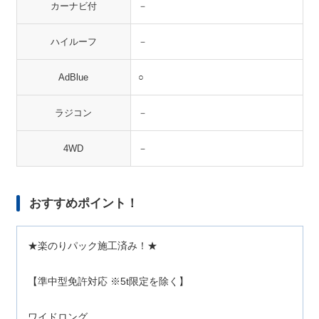
カーナビ付
－
ハイルーフ
－
AdBlue
○
ラジコン
－
4WD
－
おすすめポイント！
★楽のりパック施工済み！★
【準中型免許対応 ※5t限定を除く】
ワイドロング