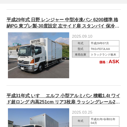
平成29年式 日野 レンジャー 中型冷凍バン 6200標準 格
納PG 東プレ製-30度設定 左サイド扉 スタンバイ 保冷カ
ーテン付 240馬力
2025.09.10
年式
平成29年07月
型式
TKG-FD7JLAA
車両在庫
トラックランド栃木
ASK
価格：
平成31年式 いすゞ エルフ 小型アルミバン 積載1.4t ワイ
ド超ロング 内高251cm リア3枚扉 ラッシングレール2段
150馬力 【準中型免許対応 ※5t限定を除く】
2025.03.25
平成31年/令和01年
年式
04月