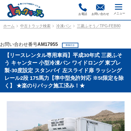
お電話
お問い合わせ
ホーム
中古トラック検索
冷凍バン
三菱ふそう／TPG-FEB80
お問い合わせ番号
AM17955
車検付き
【リースレンタル専用車両】平成30年式 三菱ふそ
う キャンター 小型冷凍バン ワイドロング 東プレ
製-30度設定 スタンバイ 左スライド扉 ラッシング
レール2段 175馬力【準中型免許対応 ※5t限定を除
く】 ★楽のりパック施工済み！★