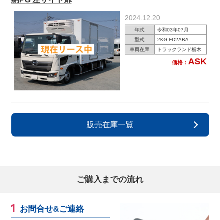
2024.12.20
年式
令和03年07月
型式
2KG-FD2ABA
車両在庫
トラックランド栃木
ASK
価格：
販売在庫一覧
ご購入までの流れ
お問合せ&ご連絡