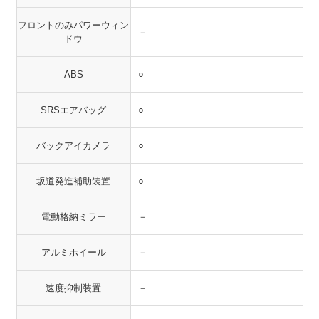
フロントのみパワーウィン
－
ドウ
ABS
○
SRSエアバッグ
○
バックアイカメラ
○
坂道発進補助装置
○
電動格納ミラー
－
アルミホイール
－
速度抑制装置
－