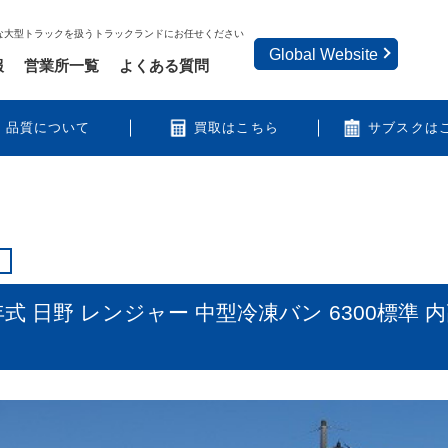
な大型トラックを扱うトラックランドにお任せください
Global Website
報
営業所一覧
よくある質問
品質について
買取はこちら
サブスクは
日野 レンジャー 中型冷凍バン 6300標準 内高