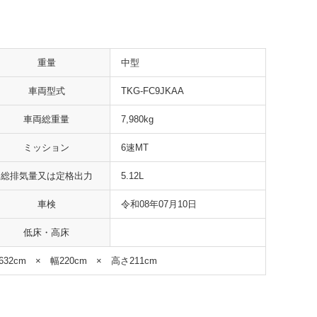
重量
中型
車両型式
TKG-FC9JKAA
車両総重量
7,980kg
ミッション
6速MT
総排気量又は定格出力
5.12L
車検
令和08年07月10日
低床・高床
632cm × 幅220cm × 高さ211cm