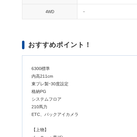
－
4WD
おすすめポイント！
6300標準
内高211cm
東プレ製ｰ30度設定
格納PG
システムフロア
210馬力
ETC、バックアイカメラ
【上物】