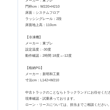
メーカー：東プレ
門枠cm：W220×H210
床面：システムフロア
ラッシングレール：2段
床面地上高：110cm
【冷凍機】
メーカー：東プレ
設定温度：-30度
動作確認：2時間 18度→-12度
【格納PG】
メーカー：新明和工業
寸法cm：L142×W210
中古トラックのことならトラックランドにお任せくだ
現車確認・試乗承っております。
ローン・リースについては、担当までご相談ください