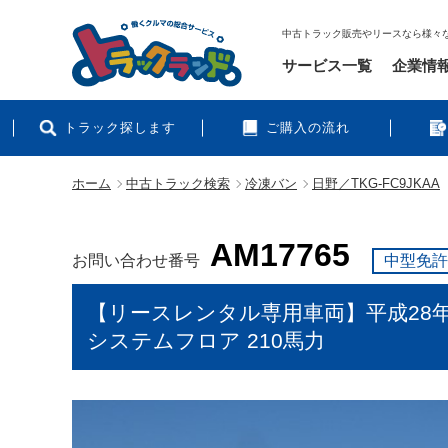
中古トラック販売やリースなら様々
サービス一覧
企業情
トラック探します
ご購入の流れ
ホーム
中古トラック検索
冷凍バン
日野／TKG-FC9JKAA
AM17765
お問い合わせ番号
中型免許
【リースレンタル専用車両】平成28年式 
システムフロア 210馬力