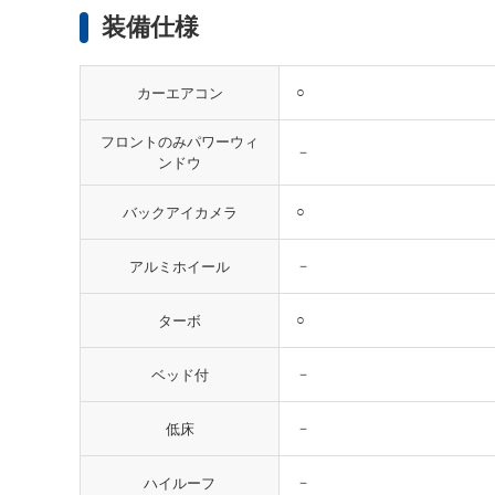
装備仕様
○
カーエアコン
フロントのみパワーウィ
－
ンドウ
○
バックアイカメラ
－
アルミホイール
○
ターボ
－
ベッド付
－
低床
－
ハイルーフ