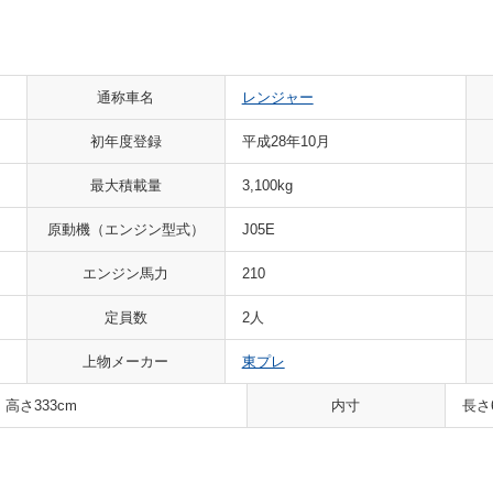
通称車名
レンジャー
初年度登録
平成28年10月
最大積載量
3,100kg
原動機（エンジン型式）
J05E
エンジン馬力
210
定員数
2人
上物メーカー
東プレ
 高さ333cm
内寸
長さ