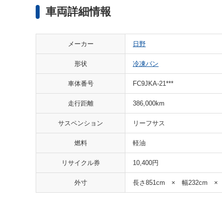
車両詳細情報
メーカー
日野
形状
冷凍バン
車体番号
FC9JKA-21***
走行距離
386,000km
サスペンション
リーフサス
燃料
軽油
リサイクル券
10,400円
外寸
長さ851cm × 幅232cm ×