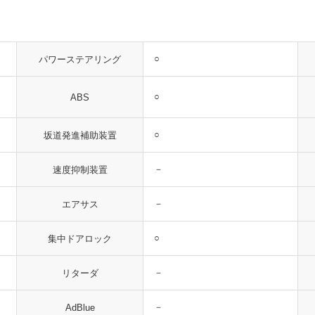
○
パワーステアリング
○
ABS
○
坂道発進補助装置
－
速度抑制装置
－
エアサス
○
集中ドアロック
－
リターダ
－
AdBlue