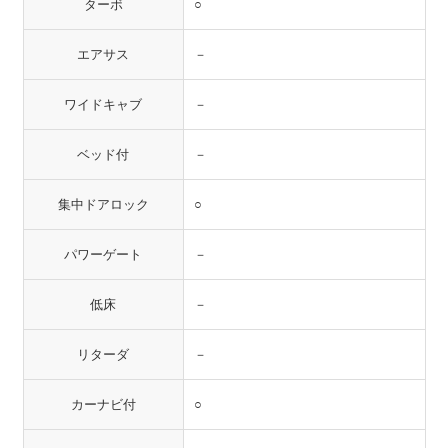
ターボ
○
エアサス
－
ワイドキャブ
－
ベッド付
－
集中ドアロック
○
パワーゲート
－
低床
－
リターダ
－
カーナビ付
○