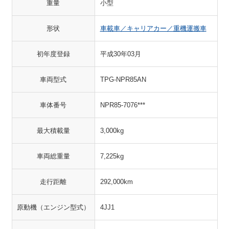
重量
小型
形状
車載車／キャリアカー／重機運搬車
初年度登録
平成30年03月
車両型式
TPG-NPR85AN
車体番号
NPR85-7076***
最大積載量
3,000kg
車両総重量
7,225kg
走行距離
292,000km
原動機（エンジン型式）
4JJ1