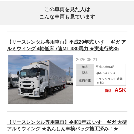
この車両を見た人は
こんな車両も見ています
【リースレンタル専用車両】平成29年式 いすゞ ギガ ア
ルミウィング 4軸低床 7速MT 380馬力 ★実走行約35万
km /★あんしん車検パック施工済
2026.05.21
年式
平成29年03月
型式
QKG-CYJ77B
トラックランド近畿
車両在庫
(京都)
ASK
価格：
【リースレンタル専用車両】令和1年式 いすゞギガ 大型
アルミウィング ★あんしん車検パック施工済み！★