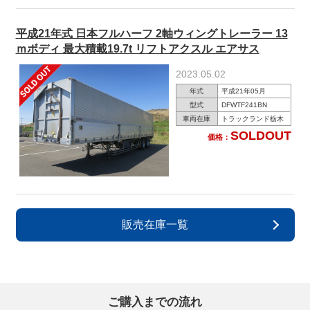
平成21年式 日本フルハーフ 2軸ウィングトレーラー 13
ｍボディ 最大積載19.7t リフトアクスル エアサス
2023.05.02
年式
平成21年05月
型式
DFWTF241BN
車両在庫
トラックランド栃木
SOLDOUT
価格：
販売在庫一覧
ご購入までの流れ