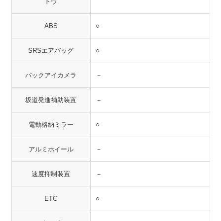
ドウ
ABS
○
SRSエアバッグ
○
バックアイカメラ
－
坂道発進補助装置
－
電動格納ミラー
○
アルミホイール
－
速度抑制装置
－
ETC
○