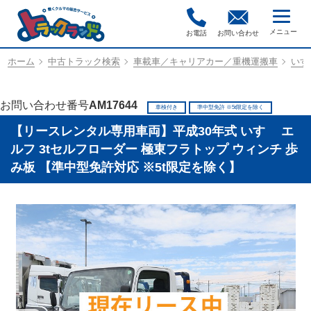
お電話
お問い合わせ
ホーム
中古トラック検索
車載車／キャリアカー／重機運搬車
いすゞ
お問い合わせ番号
AM17644
車検付き
準中型免許 ※5t限定を除く
【リースレンタル専用車両】平成30年式 いすゞ エ
ルフ 3tセルフローダー 極東フラトップ ウィンチ 歩
み板 【準中型免許対応 ※5t限定を除く】