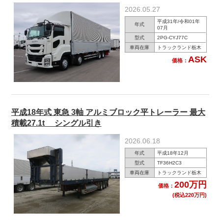
2026.05.27
平成31年/令和01年
年式
07月
型式
2PG-CYJ77C
車両在庫
トラックランド栃木
ASK
価格：
平成18年式 東急 3軸 アルミブロック平トレーラー 最大
積載27.1t シングル引き
2026.06.18
年式
平成18年12月
型式
TF36H2C3
車両在庫
トラックランド栃木
200万円
価格：
(税込220万円)