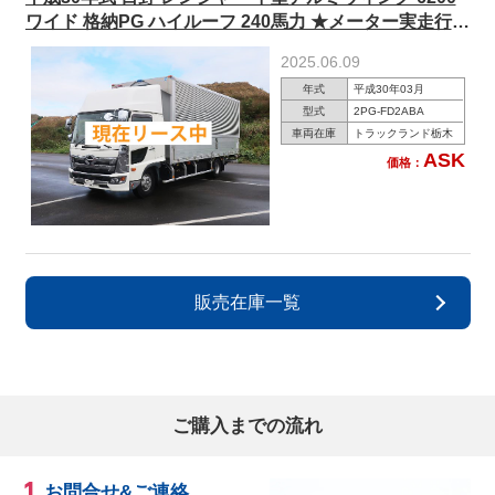
ワイド 格納PG ハイルーフ 240馬力 ★メーター実走行約
35万km★
2025.06.09
年式
平成30年03月
型式
2PG-FD2ABA
車両在庫
トラックランド栃木
ASK
価格：
販売在庫一覧
ご購入までの流れ
お問合せ&ご連絡