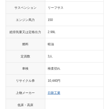
サスペンション
リーフサス
エンジン馬力
150
総排気量又は定格出力
2.99L
燃料
軽油
定員数
3人
車検
検査切れ
リサイクル券
10,440円
上物メーカー
日新工業
低床・高床