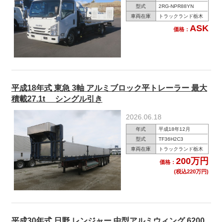
型式
2RG-NPR88YN
車両在庫
トラックランド栃木
ASK
価格：
平成18年式 東急 3軸 アルミブロック平トレーラー 最大
積載27.1t シングル引き
2026.06.18
年式
平成18年12月
型式
TF36H2C3
車両在庫
トラックランド栃木
200万円
価格：
(税込220万円)
平成30年式 日野 レンジャー 中型アルミウィング 6200