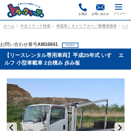
お電話
お問い合わせ
ホーム
中古トラック検索
車載車／キャリアカー／重機運搬車
いすゞ
お問い合わせ番号
AM16841
中型免許
【リースレンタル専用車両】平成25年式 いすゞ エ
ルフ 小型車載車 2台積み 歩み板