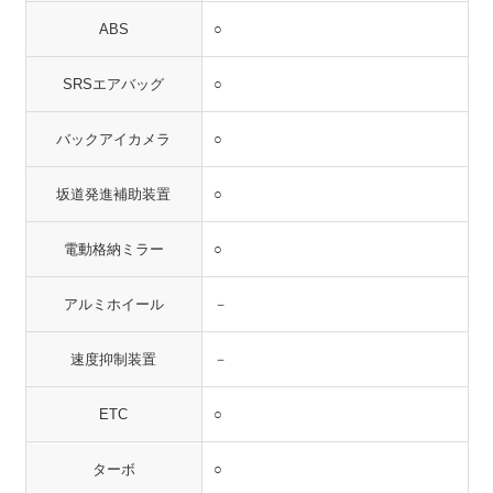
ABS
○
SRSエアバッグ
○
バックアイカメラ
○
坂道発進補助装置
○
電動格納ミラー
○
アルミホイール
－
速度抑制装置
－
ETC
○
ターボ
○