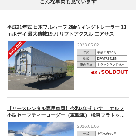
こんな車両も見ています
平成21年式 日本フルハーフ 2軸ウィングトレーラー 13
ｍボディ 最大積載19.7t リフトアクスル エアサス
2023.05.02
年式
平成21年05月
型式
DFWTF241BN
車両在庫
トラックランド栃木
SOLDOUT
価格：
【リースレンタル専用車両】令和3年式 いすゞ エルフ
小型セーフティーローダー（車載車） 極東フラトップ
ラジコン ウィンチ 自動歩み板 ★R8年9月迄車検付★
2026.01.06
年式
令和03年09月