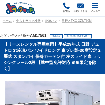
お電話
お問い合わせ
ホーム
中古トラック検索
冷凍バン
日野／TKG-XZU710M
お問い合わせ番号
AM17561
車検付き
準中型免許 ※5t限定を除く
【リースレンタル専用車両】平成29年式 日野 デュ
トロ 3t冷凍バン ワイドロング 東プレ製-30度設定 2
層式 スタンバイ 保冷カーテン付 左スライド扉 ラッ
シングレール2段 【準中型免許対応 ※5t限定を除
く】