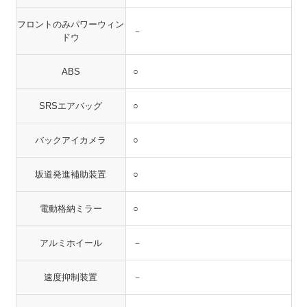
フロントのみパワーウィン
－
ドウ
ABS
○
SRSエアバッグ
○
バックアイカメラ
○
坂道発進補助装置
○
電動格納ミラー
○
アルミホイール
－
速度抑制装置
－