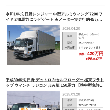
令和1年式 日野レンジャー 中型アルミウィング 7200ワ
イド 240馬力 コンビゲート ★メーター実走行約45万
km★
2026.04.20
平成31年/令和01年
年式
07月
型式
2KG-FD2ABA
車両在庫
トラックランド栃木
420万円
価格：
(税込462万円)
平成30年式 日野 デュトロ 3tセルフローダー 極東フラト
ップ ウィンチ ラジコン 歩み板 150馬力 【準中型免許対
応 ※5t限定を除く】
2025.03.28
年式
平成30年09月
型式
TKG-XZU722M