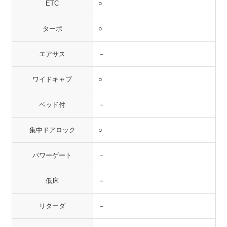
ETC
○
ターボ
○
エアサス
－
ワイドキャブ
○
ベッド付
－
集中ドアロック
○
パワーゲート
－
低床
－
リターダ
－