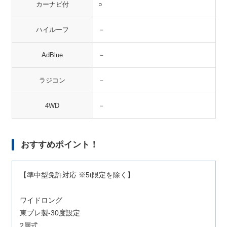
カーナビ付
○
ハイルーフ
－
AdBlue
－
ラジコン
－
4WD
－
おすすめポイント！
【準中型免許対応 ※5t限定を除く】
ワイドロング
東プレ製-30度設定
2層式