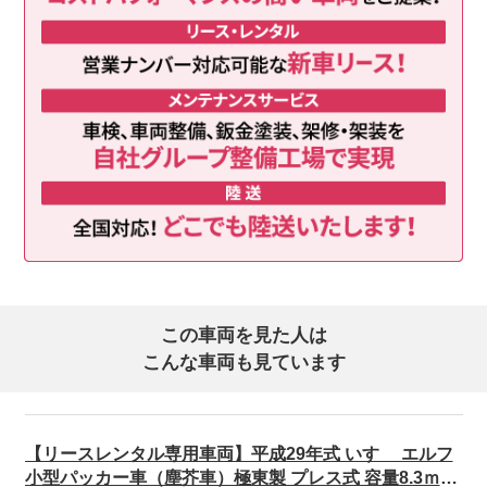
この車両を見た人は
こんな車両も見ています
【リースレンタル専用車両】平成29年式 いすゞ エルフ
小型パッカー車（塵芥車）極東製 プレス式 容量8.3ｍ3