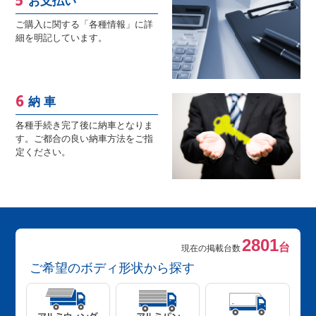
お支払い
ご購入に関する「各種情報」に詳
細を明記しています。
納 車
各種手続き完了後に納車となりま
す。ご都合の良い納車方法をご指
定ください。
2801
台
現在の掲載台数
ご希望のボディ形状から探す