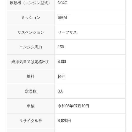
原動機（エンジン型式）
N04C
ミッション
6速MT
サスペンション
リーフサス
エンジン馬力
150
総排気量又は定格出力
4.00L
燃料
軽油
定員数
3人
車検
令和08年07月10日
リサイクル券
8,820円