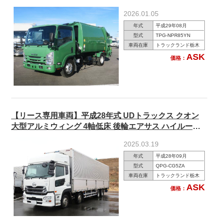
150馬力 ★メーター実走行約17万km★
2026.01.05
年式
平成29年08月
型式
TPG-NPR85YN
車両在庫
トラックランド栃木
ASK
価格：
【リース専用車両】平成28年式 UDトラックス クオン
大型アルミウィング 4軸低床 後輪エアサス ハイルーフ
エスコットV
2025.03.19
年式
平成28年09月
型式
QPG-CG5ZA
車両在庫
トラックランド栃木
ASK
価格：