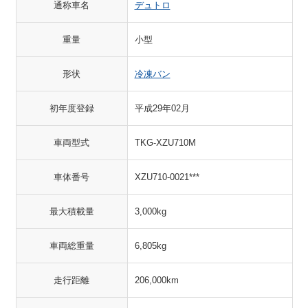
通称車名
デュトロ
重量
小型
形状
冷凍バン
初年度登録
平成29年02月
車両型式
TKG-XZU710M
車体番号
XZU710-0021***
最大積載量
3,000kg
車両総重量
6,805kg
走行距離
206,000km