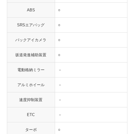
ABS
○
SRSエアバッグ
○
バックアイカメラ
○
坂道発進補助装置
○
電動格納ミラー
－
アルミホイール
－
速度抑制装置
－
ETC
－
ターボ
○