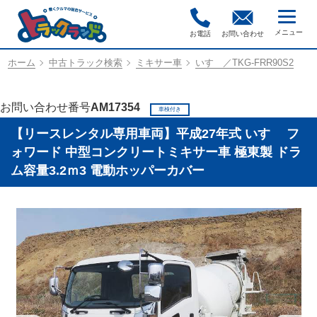
お電話
お問い合わせ
ホーム
中古トラック検索
ミキサー車
いすゞ／TKG-FRR90S2
お問い合わせ番号
AM17354
車検付き
【リースレンタル専用車両】平成27年式 いすゞ フ
ォワード 中型コンクリートミキサー車 極東製 ドラ
ム容量3.2ｍ3 電動ホッパーカバー