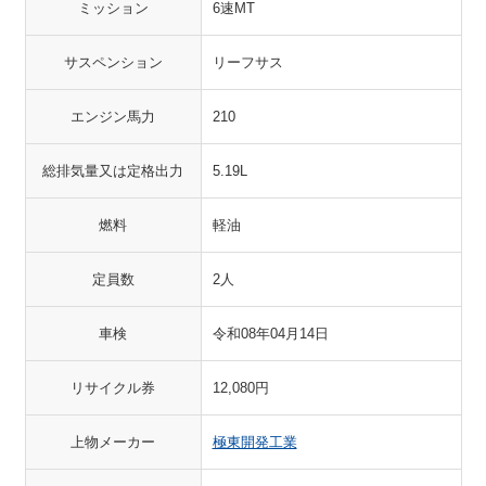
ミッション
6速MT
サスペンション
リーフサス
エンジン馬力
210
総排気量又は定格出力
5.19L
燃料
軽油
定員数
2人
車検
令和08年04月14日
リサイクル券
12,080円
上物メーカー
極東開発工業