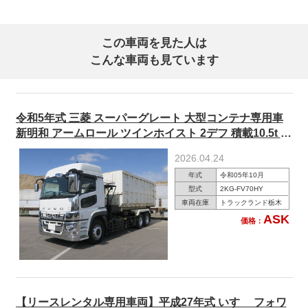
この車両を見た人は
こんな車両も見ています
令和5年式 三菱 スーパーグレート 大型コンテナ専用車
新明和 アームロール ツインホイスト 2デフ 積載10.5t ハ
イルーフ ★楽のりパック施工済み！★
2026.04.24
年式
令和05年10月
型式
2KG-FV70HY
車両在庫
トラックランド栃木
ASK
価格：
【リースレンタル専用車両】平成27年式 いすゞ フォワ