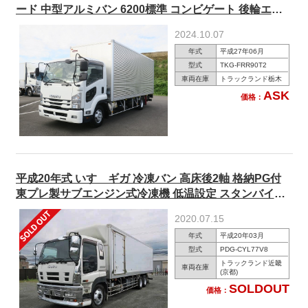
ード 中型アルミバン 6200標準 コンビゲート 後輪エア
サス ★メーター実走行約40万km★
2024.10.07
年式
平成27年06月
型式
TKG-FRR90T2
車両在庫
トラックランド栃木
ASK
価格：
平成20年式 いすゞギガ 冷凍バン 高床後2軸 格納PG付
東プレ製サブエンジン式冷凍機 低温設定 スタンバイ装
置付 ジョルダー4列 冷凍機稼働確認OK
2020.07.15
年式
平成20年03月
型式
PDG-CYL77V8
トラックランド近畿
車両在庫
(京都)
SOLDOUT
価格：