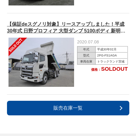
【保証deスグノリ対象】リースアップしました！平成
30年式 日野プロフィア 大型ダンプ 5100ボディ 新明和
製 ハイルーフ リターダ キャブメッキ 電動コボレーン付
2020.07.08
年式
平成30年02月
型式
2PG-FS1AGA
車両在庫
トラックランド茨城
SOLDOUT
価格：
販売在庫一覧