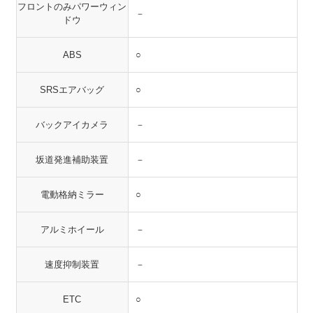
フロントのみパワーウィン
－
ドウ
ABS
○
SRSエアバッグ
○
バックアイカメラ
－
坂道発進補助装置
－
電動格納ミラー
○
アルミホイール
－
速度抑制装置
－
ETC
○