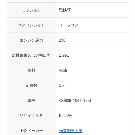
ミッション
5速MT
サスペンション
リーフサス
エンジン馬力
150
総排気量又は定格出力
2.99L
燃料
軽油
定員数
3人
車検
令和09年04月17日
リサイクル券
8,830円
上物メーカー
極東開発工業