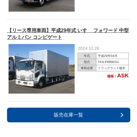
【リース専用車両】平成29年式 いすゞ フォワード 中型
アルミバン コンビゲート
2024.11.26
年式
平成29年04月
型式
TKG-FRR90S1
車両在庫
トラックランド栃木
ASK
価格：
販売在庫一覧