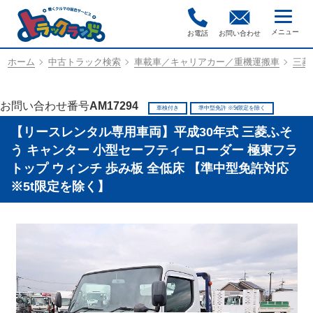
お電話
お問い合わせ
ホーム
中古トラック検索
車載車／キャリアカー／重機運搬車
三菱
お問い合わせ番号
AM17294
車検付き
準中型免許 ※5t限定を除く
【リースレンタル専用車両】平成30年式 三菱ふそ
う キャンター 小型セーフティーローダー 極東フラ
トップ ウィンチ 歩み板 全低床 【準中型免許対応
※5t限定を除く】