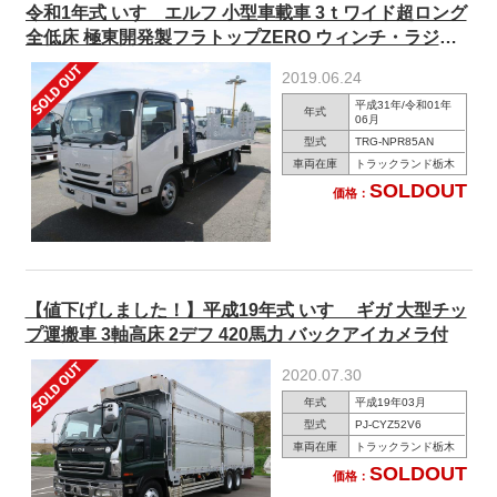
令和1年式 いすゞエルフ 小型車載車 3ｔワイド超ロング
全低床 極東開発製フラトップZERO ウィンチ・ラジコ
ン付
2019.06.24
平成31年/令和01年
年式
06月
型式
TRG-NPR85AN
車両在庫
トラックランド栃木
SOLDOUT
価格：
【値下げしました！】平成19年式 いすゞ ギガ 大型チッ
プ運搬車 3軸高床 2デフ 420馬力 バックアイカメラ付
2020.07.30
年式
平成19年03月
型式
PJ-CYZ52V6
車両在庫
トラックランド栃木
SOLDOUT
価格：