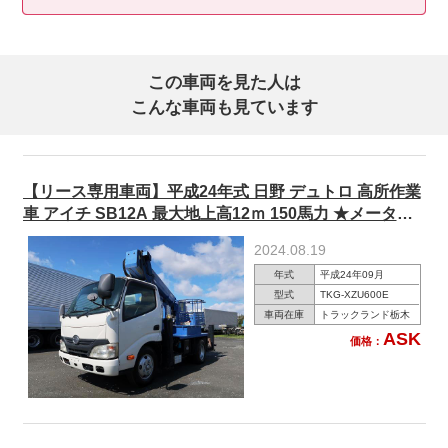
この車両を見た人は
こんな車両も見ています
【リース専用車両】平成24年式 日野 デュトロ 高所作業
車 アイチ SB12A 最大地上高12ｍ 150馬力 ★メーター
実走行約2万km★【準中型免許対応 ※5t限定を除く】
2024.08.19
年式
平成24年09月
型式
TKG-XZU600E
車両在庫
トラックランド栃木
ASK
価格：