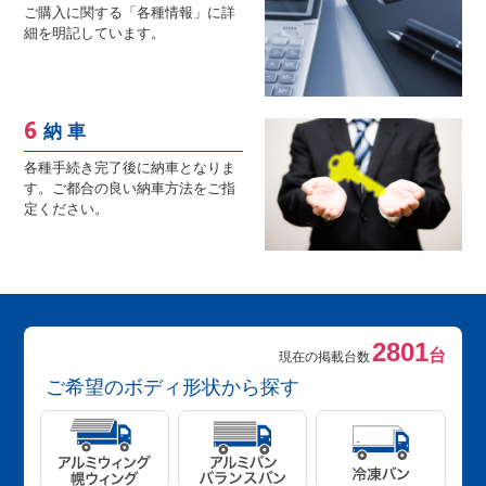
ご購入に関する「各種情報」に詳
細を明記しています。
納 車
各種手続き完了後に納車となりま
す。ご都合の良い納車方法をご指
定ください。
2801
台
現在の掲載台数
ご希望のボディ形状から探す