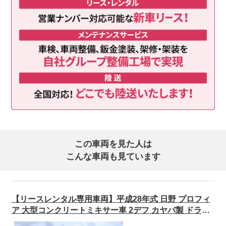
この車両を見た人は
こんな車両も見ています
【リースレンタル専用車両】平成28年式 日野 プロフィ
ア 大型コンクリートミキサー車 2デフ カヤバ製 ドラム
容量8.7ｍ3 電動ホッパーカバー アルミホイール