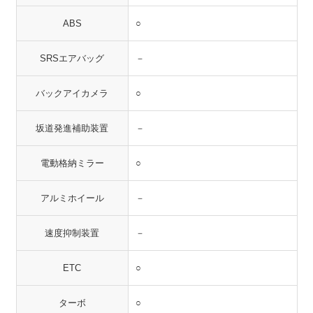
ABS
○
SRSエアバッグ
－
バックアイカメラ
○
坂道発進補助装置
－
電動格納ミラー
○
アルミホイール
－
速度抑制装置
－
ETC
○
ターボ
○