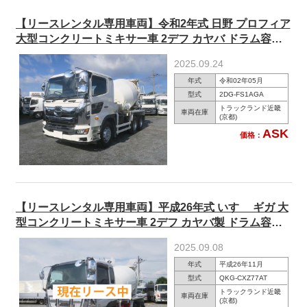
【リースレンタル専用車両】令和2年式 日野 プロフィア
大型コンクリートミキサー車 2デフ カヤバ ドラム容量
8.7ｍ3 ★楽のりパック施工済み！★
2025.09.24
年式
令和02年05月
型式
2DG-FS1AGA
トラックランド近畿
車両在庫
(京都)
ASK
価格：
【リースレンタル専用車両】平成26年式 いすゞ ギガ 大
型コンクリートミキサー車 2デフ カヤバ製 ドラム容量
8.7ｍ3 電動ホッパーカバー 380馬力 アルミホイール
2025.09.08
年式
平成26年11月
型式
QKG-CXZ77AT
トラックランド近畿
車両在庫
(京都)