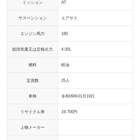
ミッション
AT
サスペンション
エアサス
エンジン馬力
180
総排気量又は定格出力
4.00L
燃料
軽油
定員数
25人
車検
令和09年01月19日
リサイクル券
19,700円
上物メーカー