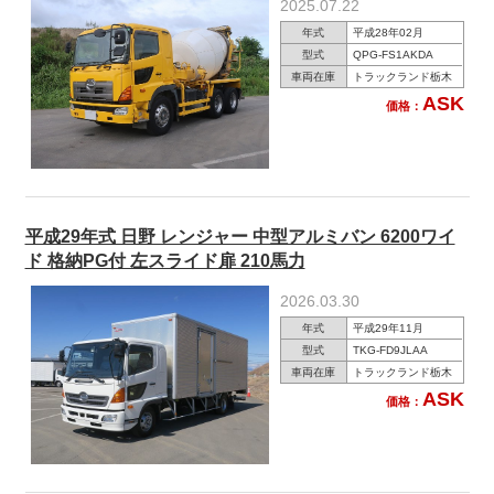
2025.07.22
年式
平成28年02月
型式
QPG-FS1AKDA
車両在庫
トラックランド栃木
ASK
価格：
平成29年式 日野 レンジャー 中型アルミバン 6200ワイ
ド 格納PG付 左スライド扉 210馬力
2026.03.30
年式
平成29年11月
型式
TKG-FD9JLAA
車両在庫
トラックランド栃木
ASK
価格：