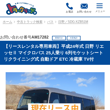
お電話
お問い合わせ
ホーム
中古トラック検索
バス
日野／SDG-XZB51M
お問い合わせ番号
AM17282
車検付き
大型免許
【リースレンタル専用車両】平成24年式 日野 リエ
ッセⅡ マイクロバス 25人乗り 6列モケットシート
リクライニング式 自動ドア ETC 冷蔵庫 TV付