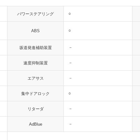
○
パワーステアリング
○
ABS
－
坂道発進補助装置
－
速度抑制装置
－
エアサス
○
集中ドアロック
－
リターダ
－
AdBlue