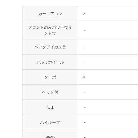
○
カーエアコン
フロントのみパワーウィ
－
ンドウ
－
バックアイカメラ
－
アルミホイール
○
ターボ
－
ベッド付
－
低床
－
ハイルーフ
－
4WD