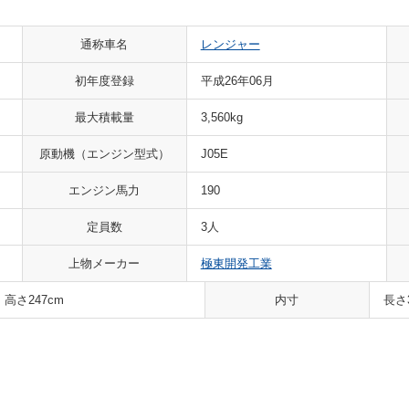
通称車名
レンジャー
初年度登録
平成26年06月
最大積載量
3,560kg
原動機（エンジン型式）
J05E
エンジン馬力
190
定員数
3人
上物メーカー
極東開発工業
 高さ247cm
内寸
長さ