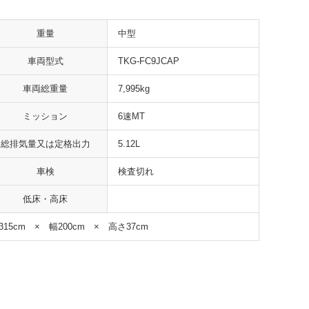
重量
中型
車両型式
TKG-FC9JCAP
車両総重量
7,995kg
ミッション
6速MT
総排気量又は定格出力
5.12L
車検
検査切れ
低床・高床
315cm × 幅200cm × 高さ37cm