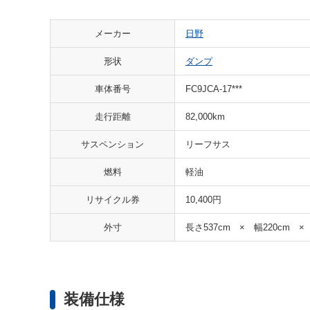
メーカー
日野
形状
ダンプ
車体番号
FC9JCA-17***
走行距離
82,000km
サスペンション
リーフサス
燃料
軽油
リサイクル券
10,400円
外寸
長さ537cm × 幅220cm ×
装備仕様