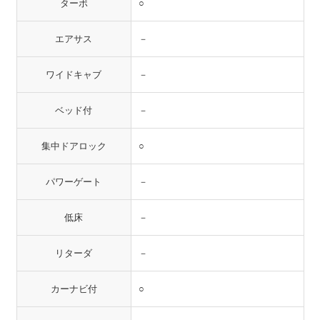
ターボ
○
エアサス
－
ワイドキャブ
－
ベッド付
－
集中ドアロック
○
パワーゲート
－
低床
－
リターダ
－
カーナビ付
○