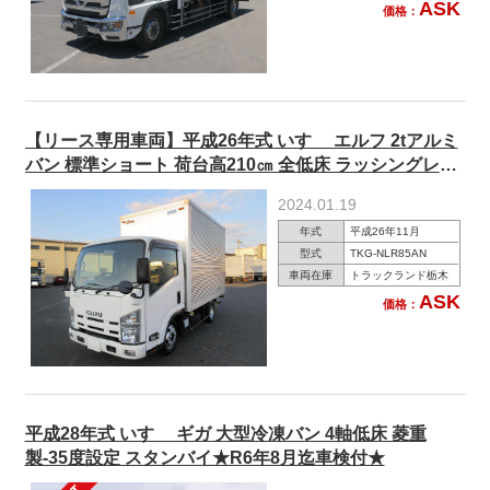
ASK
価格：
【リース専用車両】平成26年式 いすゞ エルフ 2tアルミ
バン 標準ショート 荷台高210㎝ 全低床 ラッシングレー
ル5段 150馬力【準中型(5t限定)免許対応 ※旧普通免許
2024.01.19
OK】
年式
平成26年11月
型式
TKG-NLR85AN
車両在庫
トラックランド栃木
ASK
価格：
平成28年式 いすゞ ギガ 大型冷凍バン 4軸低床 菱重
製-35度設定 スタンバイ★R6年8月迄車検付★