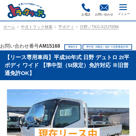
お電話
お問い合わせ
ホーム
中古トラック検索
平ボディ
日野／TKG-XZU700M
お問い合わせ番号
AM15168
車検付き
準中型（5t限定）免許 ※旧普通免許OK
【リース専用車両】平成30年式 日野 デュトロ 2t平
ボディ ワイド 【準中型（5t限定）免許対応 ※旧普
通免許OK】