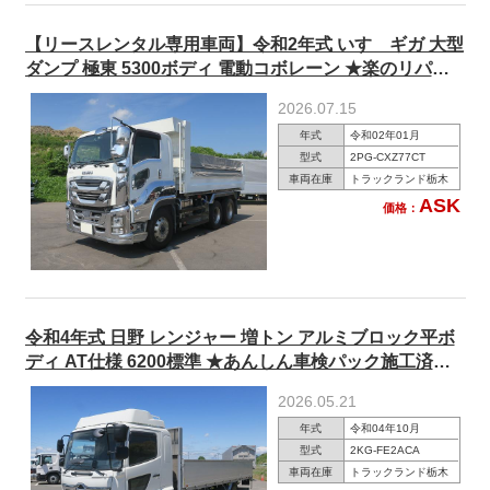
【リースレンタル専用車両】令和2年式 いすゞギガ 大型
ダンプ 極東 5300ボディ 電動コボレーン ★楽のリパッ
ク施工済★
2026.07.15
年式
令和02年01月
型式
2PG-CXZ77CT
車両在庫
トラックランド栃木
ASK
価格：
令和4年式 日野 レンジャー 増トン アルミブロック平ボ
ディ AT仕様 6200標準 ★あんしん車検パック施工済
み！★
2026.05.21
年式
令和04年10月
型式
2KG-FE2ACA
車両在庫
トラックランド栃木