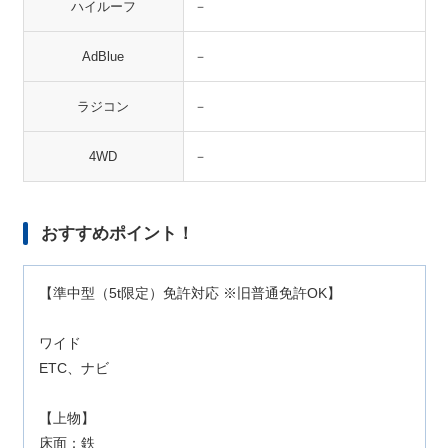
ハイルーフ
－
AdBlue
－
ラジコン
－
4WD
－
おすすめポイント！
【準中型（5t限定）免許対応 ※旧普通免許OK】
ワイド
ETC、ナビ
【上物】
床面：鉄