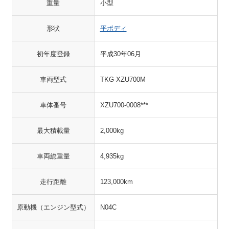
重量
小型
形状
平ボディ
初年度登録
平成30年06月
車両型式
TKG-XZU700M
車体番号
XZU700-0008***
最大積載量
2,000kg
車両総重量
4,935kg
走行距離
123,000km
原動機（エンジン型式）
N04C