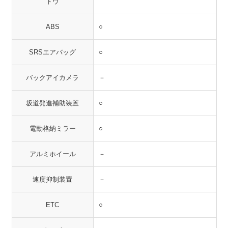
ドウ
ABS
○
SRSエアバッグ
○
バックアイカメラ
－
坂道発進補助装置
○
電動格納ミラー
○
アルミホイール
－
速度抑制装置
－
ETC
○