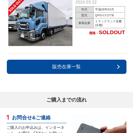
2024.03.22
年式
平成28年03月
型式
QPG-CYJ77B
トラックランド近畿
車両在庫
(京都)
SOLDOUT
価格：
販売在庫一覧
ご購入までの流れ
お問合せ&ご連絡
ご購入のお申込みは、インターネ