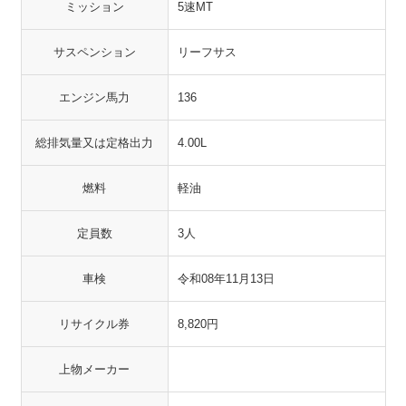
ミッション
5速MT
サスペンション
リーフサス
エンジン馬力
136
総排気量又は定格出力
4.00L
燃料
軽油
定員数
3人
車検
令和08年11月13日
リサイクル券
8,820円
上物メーカー