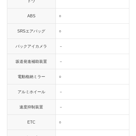
ドウ
ABS
○
SRSエアバッグ
○
バックアイカメラ
－
坂道発進補助装置
－
電動格納ミラー
○
アルミホイール
－
速度抑制装置
－
ETC
○