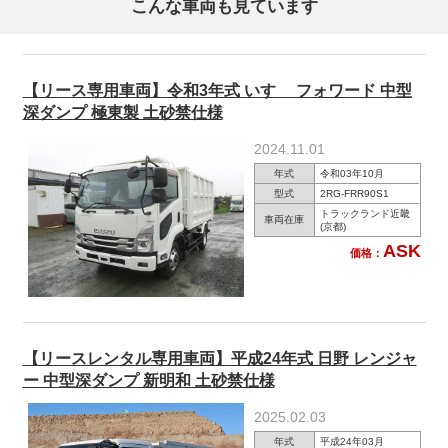
こんな車両も見ています
【リース専用車両】令和3年式 いすゞ フォワード 中型
深ダンプ 極東製 土砂禁仕様
2024.11.01
年式
令和03年10月
型式
2RG-FRR90S1
トラックランド近畿
車両在庫
(京都)
ASK
価格：
【リースレンタル専用車両】平成24年式 日野 レンジャ
ー 中型深ダンプ 新明和 土砂禁仕様
2025.02.03
年式
平成24年03月