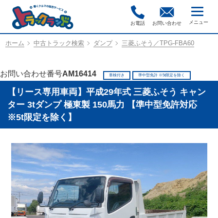
お電話
お問い合わせ
ホーム
中古トラック検索
ダンプ
三菱ふそう／TPG-FBA60
お問い合わせ番号
AM16414
車検付き
準中型免許 ※5t限定を除く
【リース専用車両】平成29年式 三菱ふそう キャン
ター 3tダンプ 極東製 150馬力 【準中型免許対応
※5t限定を除く】