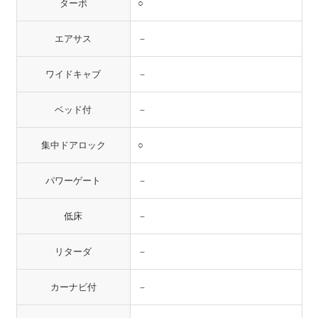
ターボ
○
エアサス
－
ワイドキャブ
－
ベッド付
－
集中ドアロック
○
パワーゲート
－
低床
－
リターダ
－
カーナビ付
－