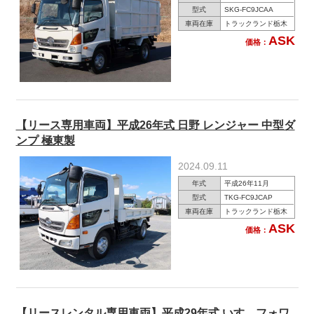
型式
SKG-FC9JCAA
車両在庫
トラックランド栃木
ASK
価格：
【リース専用車両】平成26年式 日野 レンジャー 中型ダ
ンプ 極東製
2024.09.11
年式
平成26年11月
型式
TKG-FC9JCAP
車両在庫
トラックランド栃木
ASK
価格：
【リースレンタル専用車両】平成29年式 いすゞフォワ