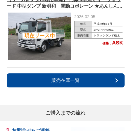
ード 中型ダンプ 新明和 電動コボレーン ★あんしん車
検パック施工済み！★
2026.02.05
年式
平成29年11月
型式
2RG-FRR90S1
車両在庫
トラックランド栃木
ASK
価格：
販売在庫一覧
ご購入までの流れ
お問合せ&ご連絡