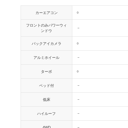
○
カーエアコン
フロントのみパワーウィ
－
ンドウ
○
バックアイカメラ
－
アルミホイール
○
ターボ
－
ベッド付
－
低床
－
ハイルーフ
－
4WD