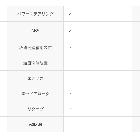
○
パワーステアリング
○
ABS
○
坂道発進補助装置
－
速度抑制装置
－
エアサス
○
集中ドアロック
－
リターダ
－
AdBlue