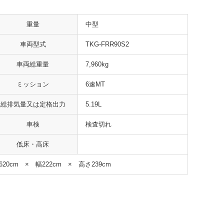
重量
中型
車両型式
TKG-FRR90S2
車両総重量
7,960kg
ミッション
6速MT
総排気量又は定格出力
5.19L
車検
検査切れ
低床・高床
620cm × 幅222cm × 高さ239cm