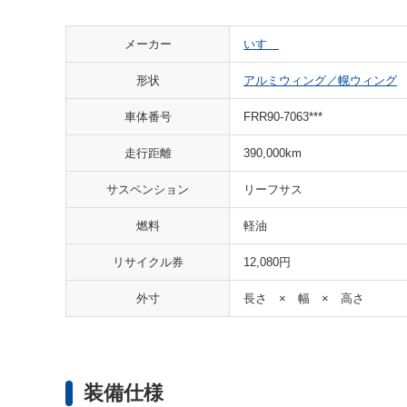
メーカー
いすゞ
形状
アルミウィング／幌ウィング
車体番号
FRR90-7063***
走行距離
390,000km
サスペンション
リーフサス
燃料
軽油
リサイクル券
12,080円
外寸
長さ × 幅 × 高さ
装備仕様