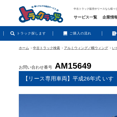
中古トラック販売やリースなら様々
サービス一覧
企業情
トラック探します
ご購入の流れ
ホーム
中古トラック検索
アルミウィング／幌ウィング
いす
AM15649
お問い合わせ番号
【リース専用車両】平成26年式 いすゞ