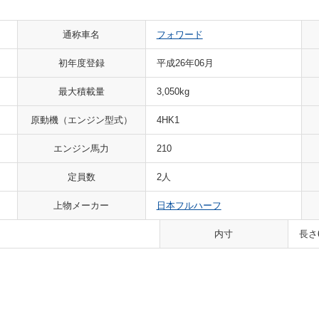
通称車名
フォワード
初年度登録
平成26年06月
最大積載量
3,050kg
原動機（エンジン型式）
4HK1
エンジン馬力
210
定員数
2人
上物メーカー
日本フルハーフ
内寸
長さ