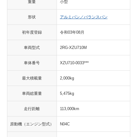
重量
小型
形状
アルミバン／バランスバン
初年度登録
令和03年08月
車両型式
2RG-XZU710M
車体番号
XZU710-0033***
最大積載量
2,000kg
車両総重量
5,475kg
走行距離
113,000km
原動機（エンジン型式）
N04C