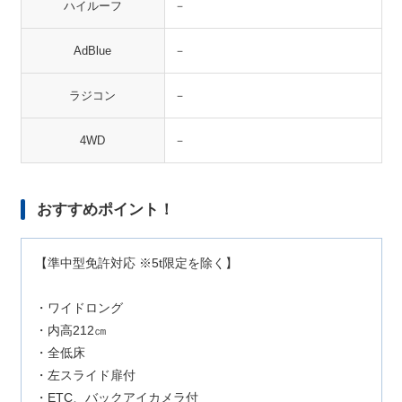
ハイルーフ
－
AdBlue
－
ラジコン
－
4WD
－
おすすめポイント！
【準中型免許対応 ※5t限定を除く】
・ワイドロング
・内高212㎝
・全低床
・左スライド扉付
・ETC、バックアイカメラ付