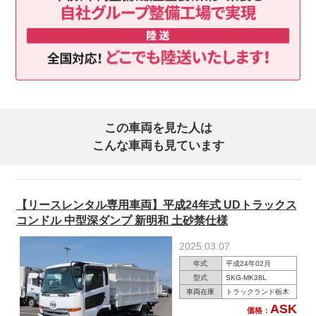
この車両を見た人は
こんな車両も見ています
【リースレンタル専用車両】平成24年式 UDトラックス
コンドル 中型深ダンプ 新明和 土砂禁仕様
2025.03.07
年式
平成24年02月
型式
SKG-MK38L
車両在庫
トラックランド栃木
ASK
価格：