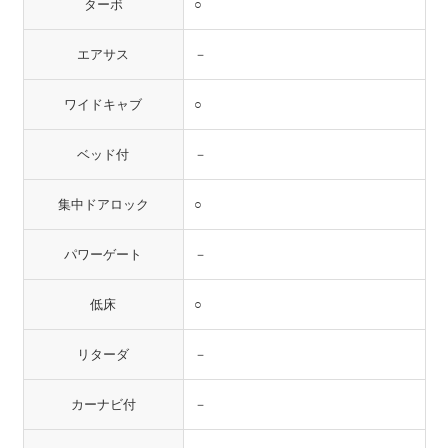
ターボ
○
エアサス
－
ワイドキャブ
○
ベッド付
－
集中ドアロック
○
パワーゲート
－
低床
○
リターダ
－
カーナビ付
－