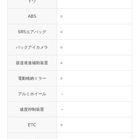
ドウ
ABS
○
SRSエアバッグ
○
バックアイカメラ
○
坂道発進補助装置
○
電動格納ミラー
○
アルミホイール
－
速度抑制装置
－
ETC
○