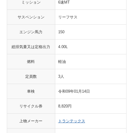
ミッション
6速MT
サスペンション
リーフサス
エンジン馬力
150
総排気量又は定格出力
4.00L
燃料
軽油
定員数
3人
車検
令和09年01月14日
リサイクル券
8,820円
上物メーカー
トランテックス