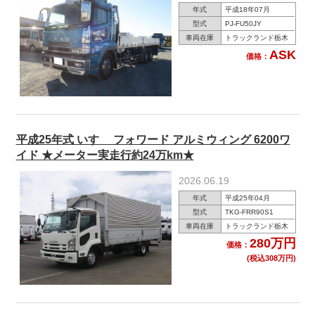
年式
平成18年07月
型式
PJ-FU50JY
車両在庫
トラックランド栃木
ASK
価格：
平成25年式 いすゞ フォワード アルミウィング 6200ワ
イド ★メーター実走行約24万km★
2026.06.19
年式
平成25年04月
型式
TKG-FRR90S1
車両在庫
トラックランド栃木
280万円
価格：
(税込308万円)