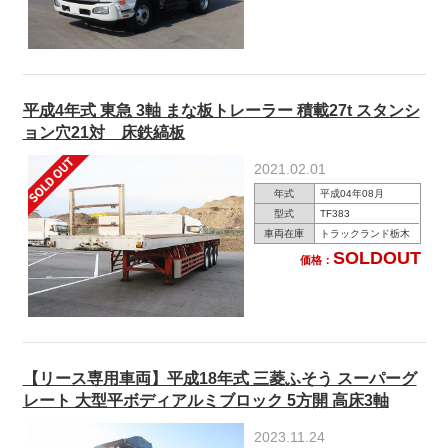
平成4年式 東急 3軸 まな板トレーラー 積載27t スタンシ
ョン穴21対 床鉄縞板
2021.02.01
年式
平成04年08月
型式
TF383
車両在庫
トラックランド栃木
SOLDOUT
価格：
【リース専用車両】平成18年式 三菱ふそう スーパーグ
レート 大型平ボディアルミブロック 5方開 高床3軸
2023.11.24