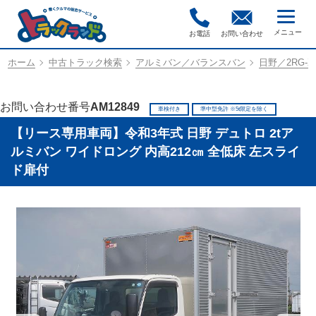
お電話
お問い合わせ
ホーム
中古トラック検索
アルミバン／バランスバン
日野／2RG-X
お問い合わせ番号
AM12849
車検付き
準中型免許 ※5t限定を除く
【リース専用車両】令和3年式 日野 デュトロ 2tア
ルミバン ワイドロング 内高212㎝ 全低床 左スライ
ド扉付